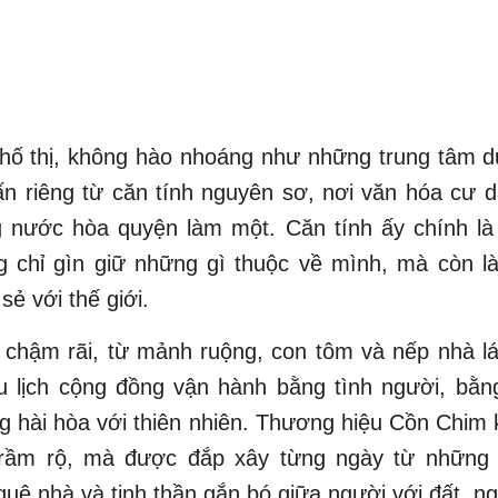
ố thị, không hào nhoáng như những trung tâm du 
n riêng từ căn tính nguyên sơ, nơi văn hóa cư 
ng nước hòa quyện làm một. Căn tính ấy chính l
 chỉ gìn giữ những gì thuộc về mình, mà còn là
sẻ với thế giới.
 chậm rãi, từ mảnh ruộng, con tôm và nếp nhà 
u lịch cộng đồng vận hành bằng tình người, bằn
g hài hòa với thiên nhiên. Thương hiệu Cồn Chim 
hị rầm rộ, mà được đắp xây từng ngày từ những 
uê nhà và tinh thần gắn bó giữa người với đất, ng