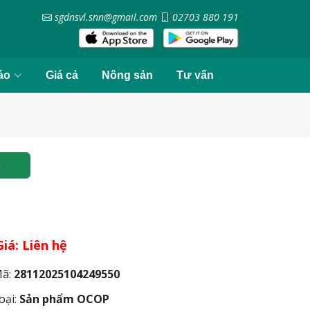
sgdnsvl.snn@gmail.com
02703 880 191
áo
Giá cả
Nông sản
Tư vấn
m
Giá: Liên hệ
ã:
28112025104249550
oại:
Sản phẩm OCOP