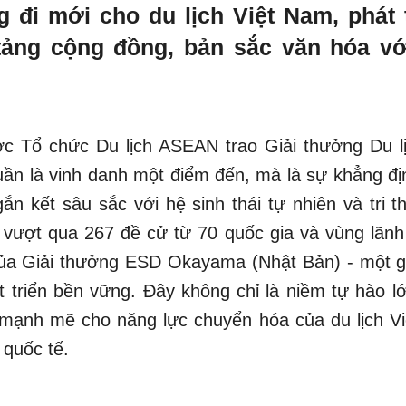
 đi mới cho du lịch Việt Nam, phát 
tảng cộng đồng, bản sắc văn hóa với 
c Tổ chức Du lịch ASEAN trao Giải thưởng Du 
ần là vinh danh một điểm đến, mà là sự khẳng đ
gắn kết sâu sắc với hệ sinh thái tự nhiên và tri 
 vượt qua 267 đề cử từ 70 quốc gia và vùng lãnh
ủa Giải thưởng ESD Okayama (Nhật Bản) - một g
t triển bền vững. Đây không chỉ là niềm tự hào l
mạnh mẽ cho năng lực chuyển hóa của du lịch V
 quốc tế.