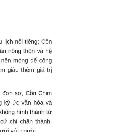
lịch nổi tiếng; Cồn
dân nông thôn và hệ
à nền móng để cộng
m giàu thêm giá trị
lá đơn sơ, Cồn Chim
g ký ức văn hóa và
không hình thành từ
cử chỉ chân thành,
ười với người.