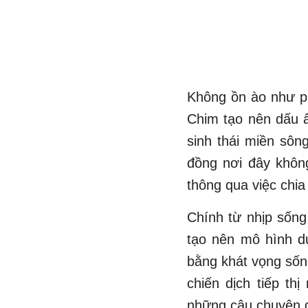
Không ồn ào như ph
Chim tạo nên dấu ấ
sinh thái miền sô
đồng nơi đây không
thông qua việc chia 
Chính từ nhịp sống
tạo nên mô hình d
bằng khát vọng sốn
chiến dịch tiếp t
những câu chuyện q