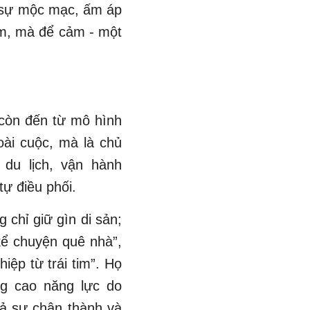
ó sự mộc mạc, ấm áp
em, mà để cảm - một
 còn đến từ mô hình
oài cuộc, mà là chủ
du lịch, vận hành
ự điều phối.
chỉ giữ gìn di sản;
kể chuyện quê nhà”,
ệp từ trái tim”. Họ
ng cao năng lực do
cả sự chân thành và