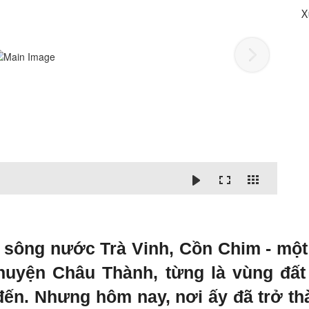
X
 sông nước Trà Vinh, Cồn Chim - một
huyện Châu Thành, từng là vùng đấ
c đến. Nhưng hôm nay, nơi ấy đã trở t