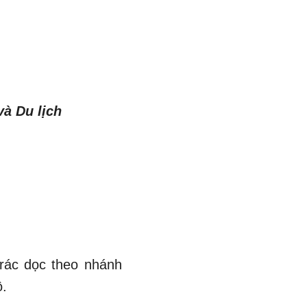
và Du lịch
 rác dọc theo nhánh
ộ.