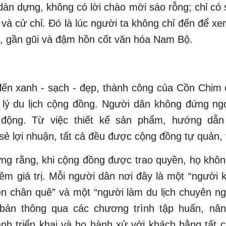
dàn dựng, không có lời chào mời sáo rỗng; chỉ c
 và cử chỉ. Đó là lúc người ta không chỉ đến để x
n, gần gũi và đậm hồn cốt văn hóa Nam Bộ.
đến xanh - sạch - đẹp, thành công của Cồn Chim
lý du lịch cộng đồng. Người dân không đứng ng
 động. Từ việc thiết kế sản phẩm, hướng dẫn 
ẻ lợi nhuận, tất cả đều được cộng đồng tự quản, t
g rằng, khi cộng đồng được trao quyền, họ không 
êm giá trị. Mỗi người dân nơi đây là một “người 
n chân quê” và một “người làm du lịch chuyên nghi
bản thông qua các chương trình tập huấn, nâ
nh triển khai và họ hành xử với khách bằng tất 