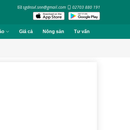
sgdnsvl.snn@gmail.com
02703 880 191
áo
Giá cả
Nông sản
Tư vấn