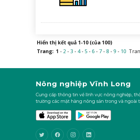
Hiển thị kết quả 1-10 (của 100)
Trang:
1
-
2
-
3
-
4
-
5
-
6
-
7
-
8
-
9
-
10
Tran
Nông nghiệp Vĩnh Long
Cung cấp thông tin về lĩnh vực nông nghiệp, thô
trường các mặt hàng nông sản trong và ngoài t