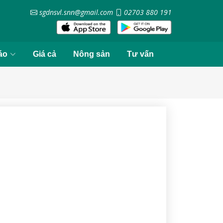
sgdnsvl.snn@gmail.com
02703 880 191
áo
Giá cả
Nông sản
Tư vấn