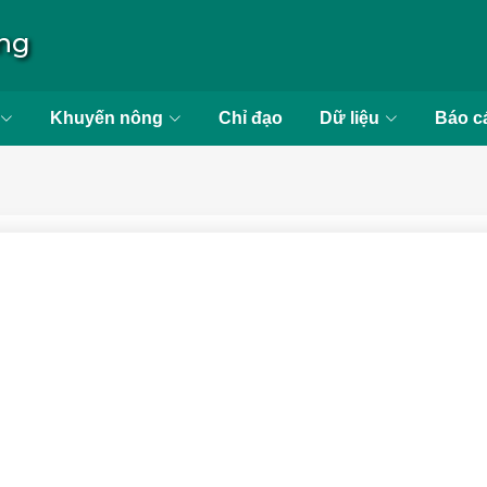
ong
Khuyến nông
Chỉ đạo
Dữ liệu
Báo c